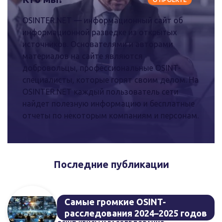
OSINTER.NET — информационный сайт об
информационной разведке из открытых
источников. Основателями и авторами
материалов на сайте являются
добровольцы, профессиональные OSINT-
специалисты, которые горят своим делом. На
OSINTER.NET каждый пользователь сети
найдет полезную информацию и бесплатные
отчеты по некоторым компаниям и персонам.
Последние публикации
Самые громкие OSINT-
расследования 2024–2025 годов