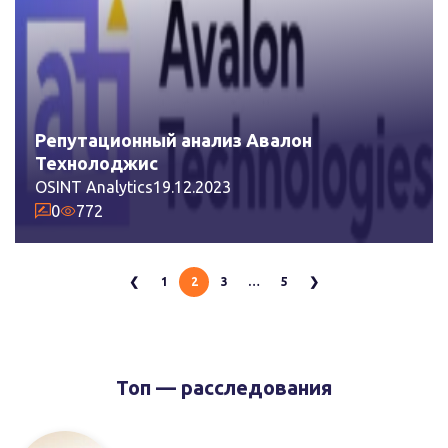
Репутационный анализ Авалон
Технолоджис
OSINT Analytics
19.12.2023
0
772
Пагинация
❮
1
2
3
…
5
❯
записей
Топ — расследования