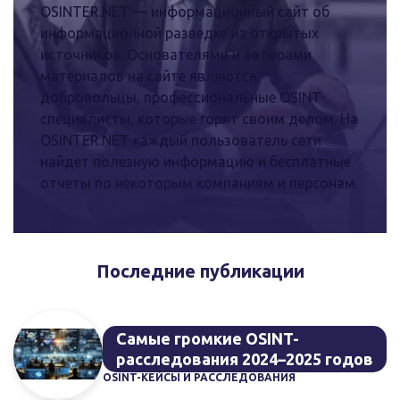
OSINTER.NET — информационный сайт об
информационной разведке из открытых
источников. Основателями и авторами
материалов на сайте являются
добровольцы, профессиональные OSINT-
специалисты, которые горят своим делом. На
OSINTER.NET каждый пользователь сети
найдет полезную информацию и бесплатные
отчеты по некоторым компаниям и персонам.
Последние публикации
Самые громкие OSINT-
расследования 2024–2025 годов
OSINT-КЕЙСЫ И РАССЛЕДОВАНИЯ