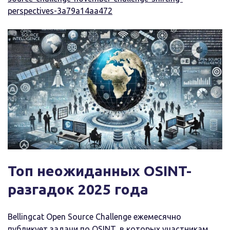
perspectives-3a79a14aa472
Топ неожиданных OSINT-
разгадок 2025 года
Bellingcat Open Source Challenge ежемесячно
публикует
задачи по OSINT
, в которых участникам