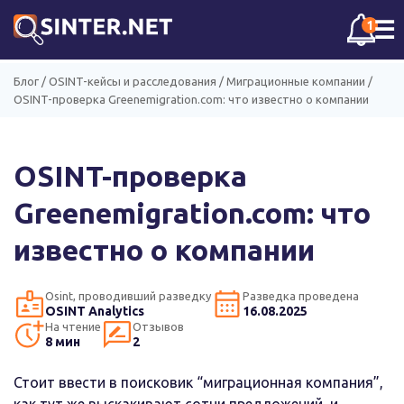
☰
1
Блог
/
OSINT-кейсы и расследования
/
Миграционные компании
/
OSINT-проверка Greenemigration.com: что известно о компании
OSINT-проверка
Greenemigration.com: что
известно о компании
Osint, проводивший разведку
Разведка проведена
OSINT Analytics
16.08.2025
На чтение
Отзывов
8 мин
2
Стоит ввести в поисковик “миграционная компания”,
как тут же выскакивают сотни предложений, и