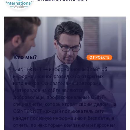
Кто мы?
О ПРОЕКТЕ
OSINTER.NET — информационный сайт об
информационной разведке из открытых
источников. Основателями и авторами
материалов на сайте являются
добровольцы, профессиональные OSINT-
специалисты, которые горят своим делом. На
OSINTER.NET каждый пользователь сети
найдет полезную информацию и бесплатные
отчеты по некоторым компаниям и персонам.