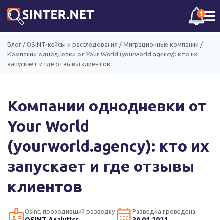
☰
1
Блог
/
OSINT-кейсы и расследования
/
Миграционные компании
/
Компании однодневки от Your World (yourworld.agency): кто их
запускает и где отзывы клиентов
Компании однодневки от
Your World
(yourworld.agency): кто их
запускает и где отзывы
клиентов
Osint, проводивший разведку
Разведка проведена
OSINT Analytics
30.01.2024