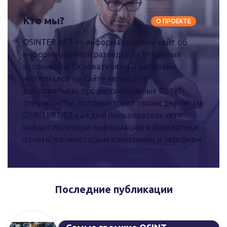
Кто мы?
О ПРОЕКТЕ
OSINTER.NET — информационный сайт об
информационной разведке из открытых
источников. Основателями и авторами
материалов на сайте являются
добровольцы, профессиональные OSINT-
специалисты, которые горят своим делом. На
OSINTER.NET каждый пользователь сети
найдет полезную информацию и бесплатные
отчеты по некоторым компаниям и персонам.
Последние публикации