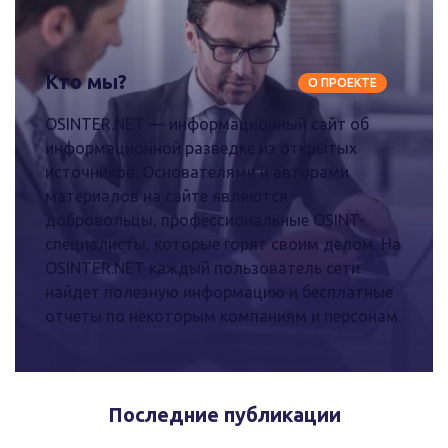
Кто мы?
О ПРОЕКТЕ
OSINTER.NET — информационный сайт об
информационной разведке из открытых
источников. Основателями и авторами
материалов на сайте являются
добровольцы, профессиональные OSINT-
специалисты, которые горят своим делом. На
OSINTER.NET каждый пользователь сети
найдет полезную информацию и бесплатные
отчеты по некоторым компаниям и персонам.
Последние публикации