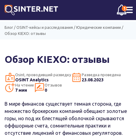
☰
1
Блог
/
OSINT-кейсы и расследования
/
Юридические компании
/
Обзор KIEXO: отзывы
Обзор KIEXO: отзывы
Osint, проводивший разведку
Разведка проведена
OSINT Analytics
23.08.2023
На чтение
Отзывов
7 мин
0
В мире финансов существует темная сторона, где
множество брокерских компаний обещают золотые
горы, но под их блестящей оболочкой скрываются
оффшорные счета, сомнительные практики и
отсутствие лицензий от финансовых регуляторов.