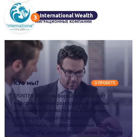
International Wealth
МИГРАЦИОННЫЕ КОМПАНИИ
Кто мы?
О ПРОЕКТЕ
OSINTER.NET — информационный сайт об
информационной разведке из открытых
источников. Основателями и авторами
материалов на сайте являются
добровольцы, профессиональные OSINT-
специалисты, которые горят своим делом. На