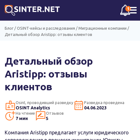
☰
1
Блог
/
OSINT-кейсы и расследования
/
Миграционные компании
/
Детальный обзор Aristipp: отзывы клиентов
Детальный обзор
Aristipp: отзывы
клиентов
Osint, проводивший разведку
Разведка проведена
OSINT Analytics
04.06.2023
На чтение
Отзывов
7 мин
5
Компания Aristipp предлагает услуги юридического
сопровождения в процессе иммиграции. Юристы