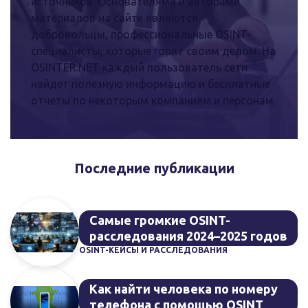
источников. Основателями и авторами
материалов на сайте являются
добровольцы, профессиональные OSINT-
специалисты, которые горят своим делом. На
OSINTER.NET каждый пользователь сети
найдет полезную информацию и бесплатные
отчеты по некоторым компаниям и персонам.
Последние публикации
Самые громкие OSINT-
расследования 2024–2025 годов
OSINT-КЕЙСЫ И РАССЛЕДОВАНИЯ
Как найти человека по номеру
телефона с помощью OSINT