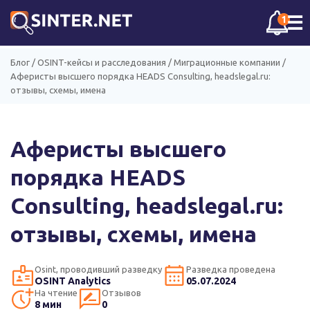
☰
1
Блог
/
OSINT-кейсы и расследования
/
Миграционные компании
/
Аферисты высшего порядка HEADS Consulting, headslegal.ru:
отзывы, схемы, имена
Аферисты высшего
порядка HEADS
Consulting, headslegal.ru:
отзывы, схемы, имена
Osint, проводивший разведку
Разведка проведена
OSINT Analytics
05.07.2024
На чтение
Отзывов
8 мин
0