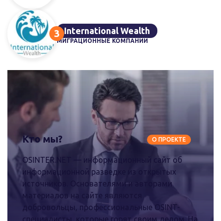
International Wealth
МИГРАЦИОННЫЕ КОМПАНИИ
Кто мы?
О ПРОЕКТЕ
OSINTER.NET — информационный сайт об
информационной разведке из открытых
источников. Основателями и авторами
материалов на сайте являются
добровольцы, профессиональные OSINT-
специалисты, которые горят своим делом. На