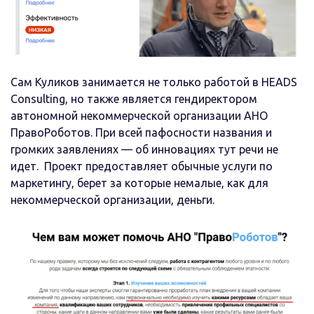
Сам Куликов занимается не только работой в
HEADS
Consulting, но также
является гендиректором
автономной некоммерческой организации
АНО
Право
Р
оботов
.
При всей пафосности названия
и
громки
х
заявления
х
—
об инновациях тут речи не
идет. Пр
оект предоставляет
обычные
услуги по
маркетингу
, берет за которые немалые
,
как для
некоммерческой организации
,
деньги
.